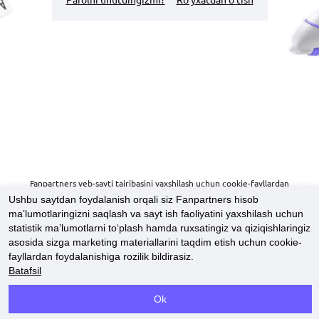
Parolni unutdingizmi?
Ro'yxatdan o'tish
Fanpartners veb-sayti tajribasini yaxshilash uchun cookie-fayllardan
foydalanadi. Fanpartners veb-saytini ko'rib chiqishni davom ettirish orqali siz
Ushbu saytdan foydalanish orqali siz Fanpartners hisob
ushbu cookie-fayllardan foydalanishga rozilik bildirasiz.
maʼlumotlaringizni saqlash va sayt ish faoliyatini yaxshilash uchun
Batafsil
statistik maʼlumotlarni toʻplash hamda ruxsatingiz va qiziqishlaringiz
asosida sizga marketing materiallarini taqdim etish uchun cookie-
KONTAKTLAR
fayllardan foydalanishiga rozilik bildirasiz.
COOKIE SIYOSATI
Batafsil
Copyright ©
2023-2026
"
Fanpartners
"‎.
Barcha huquqlar himoyalangan
.
Ok