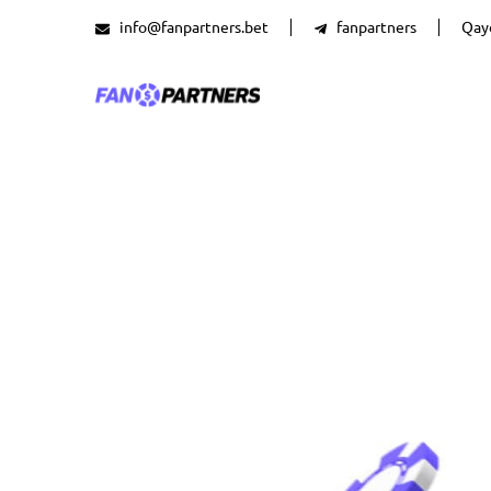
info@fanpartners.bet
fanpartners
Qayd