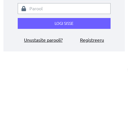
LOGI SISSE
Unustasite parooli?
Registreeru