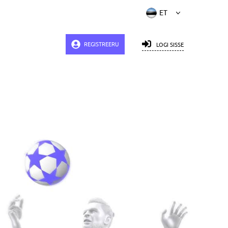
REGISTREERU
LOGI SISSE