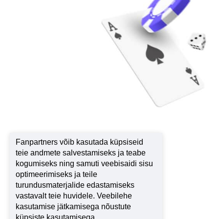
Fanpartners võib kasutada küpsiseid
teie andmete salvestamiseks ja teabe
kogumiseks ning samuti veebisaidi sisu
optimeerimiseks ja teile
turundusmaterjalide edastamiseks
vastavalt teie huvidele. Veebilehe
kasutamise jätkamisega nõustute
küpsiste kasutamisega.