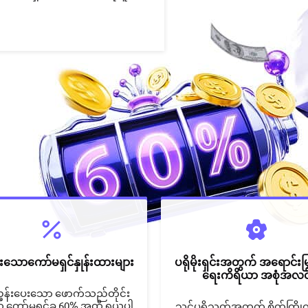
ားသောကော်မရှင်နှုန်းထားများ
ပရိုမိုးရှင်းအတွက် အရောင်းမြ
ရေးကိရိယာ အစုံအလင
ွန်းပေးသော ဖောက်သည်တိုင်း
 ကော်မရှင်ခ 60% အထိ ရယူပါ
သင့်ပရိသတ်အတွက် စိတ်ကြိုက် 