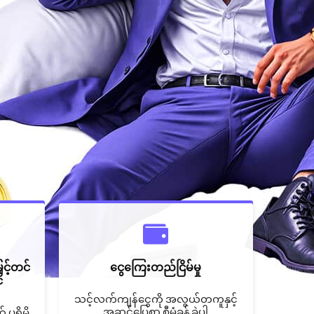
ှင့်တင်
ငွေကြေးတည်ငြိမ်မှု
်
သင့်လက်ကျန်ငွေကို အလွယ်တကူနှင့်
အဆင်ပြေစွာ စီမံခန့်ခွဲပါ
ပရိုမို