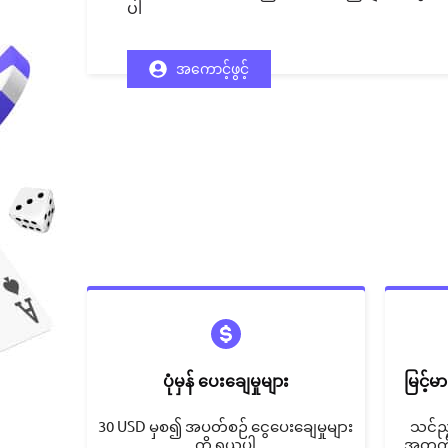
ပါ
အကောင့်ဖွင့်
ပုံမှန် ပေးချေမှုများ
မြင့်မ
30 USD မှစ၍ အပတ်စဉ် ငွေပေးချေမှုများ
သင်ည
ကို ရယူပါ
အတွက်