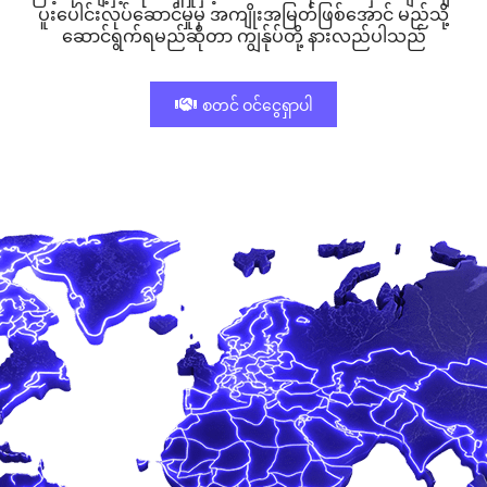
ပူးပေါင်းလုပ်ဆောင်မှုမှ အကျိုးအမြတ်ဖြစ်အောင် မည်သို့
ဆောင်ရွက်ရမည်ဆိုတာ ကျွန်ုပ်တို့ နားလည်ပါသည်
စတင် ဝင်ငွေရှာပါ