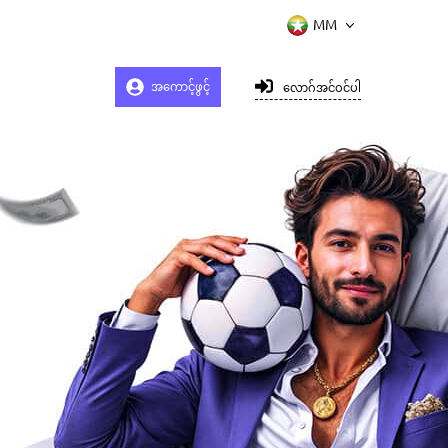
အကောင့်ဖွင့်
လောဂ်အင်ဝင်ပါ