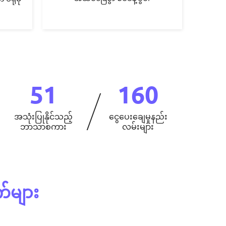
51
160
အသုံးပြုနိုင်သည့်
ငွေပေးချေမှုနည်း
ဘာသာစကား
လမ်းများ
က်များ