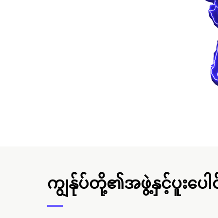
ကျွန်ုပ်တို့၏အဖွဲ့နှင့်ပူးပေါ