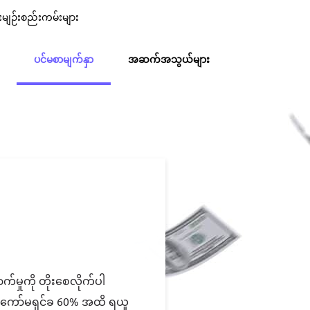
းမျဉ်းစည်းကမ်းများ
ပင်မစာမျက်နှာ
အဆက်အသွယ်များ
ောက်မှုကို တိုးစေလိုက်ပါ
ကော်မရှင်ခ 60% အထိ ရယူ