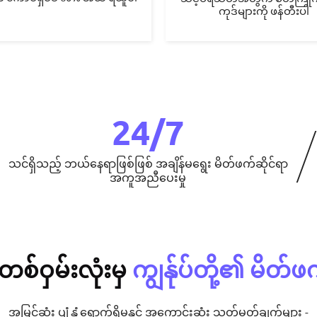
ကုဒ်များကို ဖန်တီးပါ
24/7
သင်ရှိသည့် ဘယ်နေရာဖြစ်ဖြစ် အချိန်မရွေး မိတ်ဖက်ဆိုင်ရာ
အကူအညီပေးမှု
တစ်ဝှမ်းလုံးမှ
ကျွန်ုပ်တို့၏ မိတ်ဖ
အမြင့်ဆုံး ပျံ့နှံ့ရောက်ရှိမှုနှင့် အကောင်းဆုံး သတ်မှတ်ချက်များ -