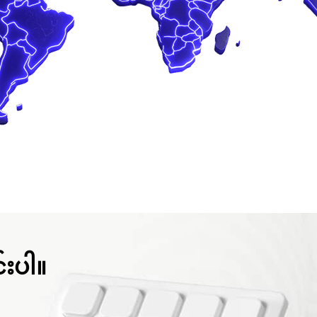
င်းပါ။