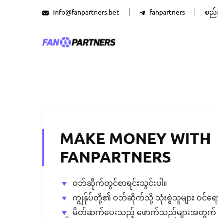
info@fanpartners.bet
fanpartners
စည်
MAKE MONEY WITH
FANPARTNERS
ဝဘ်ဆိုက်တွင်စာရင်းသွင်းပါ။
ကျွန်ုပ်တို့၏ ဝဘ်ဆိုက်သို့ သုံးစွဲသူများ ဝင်ရ
မိတ်ဆက်ပေးသည့် ဖောက်သည်များအတွက် 