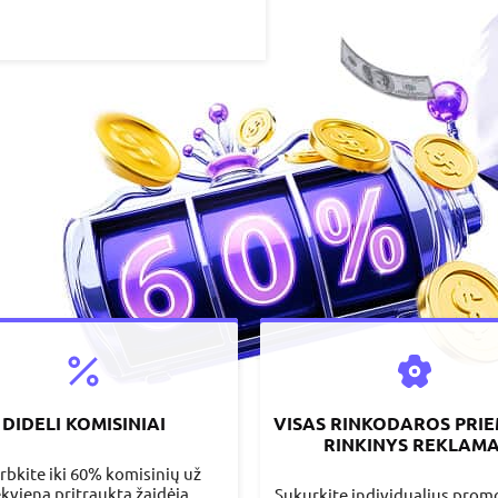
DIDELI KOMISINIAI
VISAS RINKODAROS PRI
RINKINYS REKLAMA
rbkite iki 60% komisinių už
ekvieną pritrauktą žaidėją
Sukurkite individualius pro