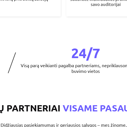
savo auditorijai
24/7
Visą parą veikianti pagalba partneriams, nepriklauso
buvimo vietos
Ų PARTNERIAI
VISAME PASA
Didžiausias pasiekiamumas ir geriausios sąlygos – mes žinome,