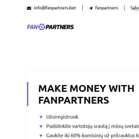
info@fanpartners.bet
fanpartners
Sąl
MAKE MONEY WITH
FANPARTNERS
Užsiregistruok
Padidinkite vartotojų srautą į mūsų svetai
Gaukite iki 60% komisinių už pritrauktus k