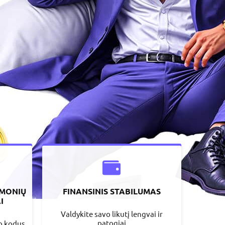
EMONIŲ
FINANSINIS STABILUMAS
I
Valdykite savo likutį lengvai ir
patogiai
mo kodus