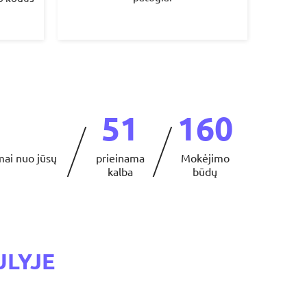
51
160
mai nuo jūsų
prieinama
Mokėjimo
kalba
būdų
ULYJE