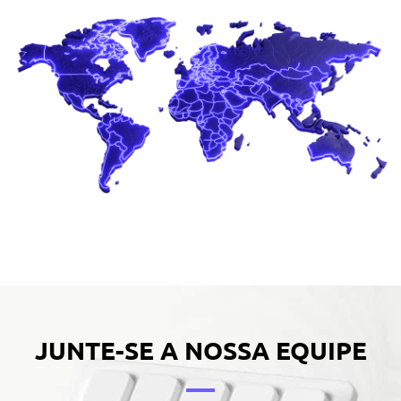
JUNTE-SE A NOSSA EQUIPE